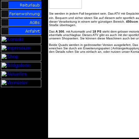
Sie werden in jedem Fall begeistert sein. Das ATV mit Gepäck
ein. Bequem und sicher sitzen Sie auf diesem sehr sportlich a
dieser Verarbeitung in einem sehr günstigen Bereich.
450ccm
Straße übertragen.
Das
A 300
, mit Automatik und
18 PS
steht dem grösser motoris
ebenfalls unschlagbar. Dieses ATV gibt es auch mit der sportl
unseren Shopseiten. Sie können diese Maschinen auch bei un
Beide Quads werden in gedrosselter Version ausgeliefert, Das
erreichen Sie durch ein Erweiterungspaket ( Anhängerkupplun
den Details rufen Sie uns einfach an, oder nutzen unser Kont