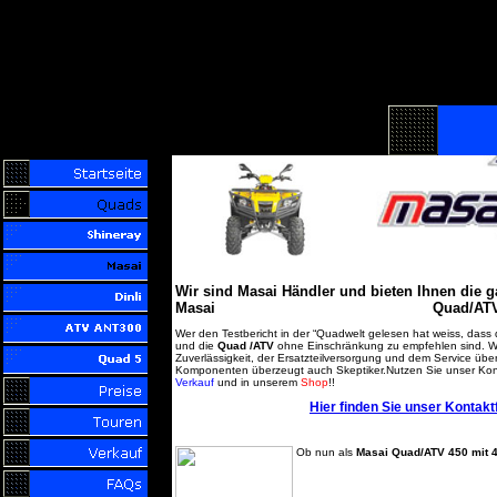
Wir sind Masai Händler und bieten Ihnen die g
Masai Quad/AT
Wer den Testbericht in der “Quadwelt gelesen hat weiss, dass 
und die
Quad /ATV
ohne Einschränkung zu empfehlen sind. Wir
Zuverlässigkeit, der Ersatzteilversorgung und dem Service übe
Komponenten überzeugt auch Skeptiker.Nutzen Sie unser Konta
Verkauf
und in unserem
Shop
!!
Hier finden Sie unser Kontak
Ob nun als
Masai Quad/ATV 450 mit 